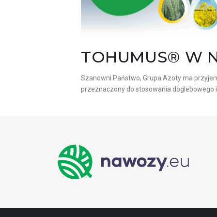
17
TOHUMUS® W N
Szanowni Państwo, Grupa Azoty ma przyjemn
przeznaczony do stosowania doglebowego i d