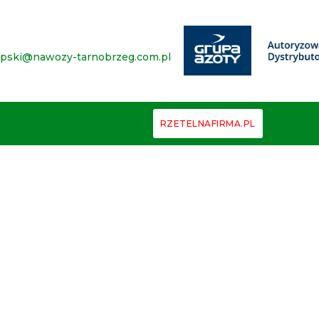
epski@nawozy-tarnobrzeg.com.pl
RZETELNAFIRMA.PL