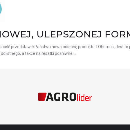
OWEJ, ULEPSZONEJ FOR
ość przedstawić Państwu nową odsłonę produktu TOhumus. Jest to pł
olistnego, a także na resztki pożniwne.…