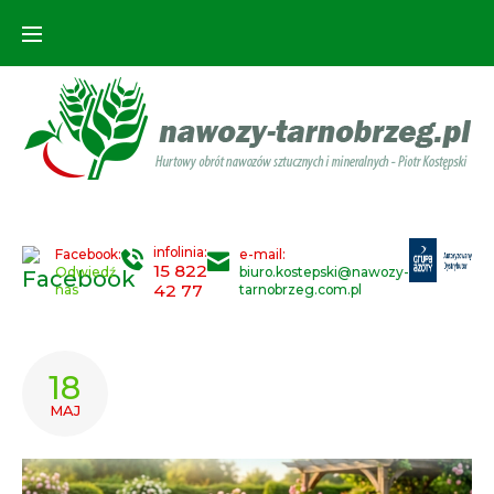
Skip
to
content
infolinia:
Facebook:
e-mail:
15 822
Odwiedź
biuro.kostepski@nawozy-
42 77
nas
tarnobrzeg.com.pl
DZIEŃ:
18
2026-
MAJ
05-