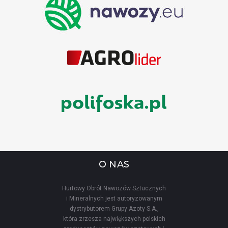
O NAS
Hurtowy Obrót Nawozów Sztucznych
i Mineralnych jest autoryzowanym
dystrybutorem Grupy Azoty S.A.,
która zrzesza największych polskich