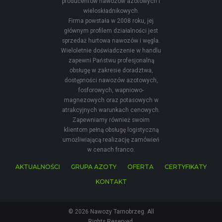
producentów nawozów azotowych i
wieloskładnikowych.
Firma powstała w 2008 roku, jej
głównym profilem działalności jest
sprzedaż hurtowa nawozów i węgla.
Wieloletnie doświadczenie w handlu
zapewni Państwu profesjonalną
obsługę w zakresie doradztwa,
dostępności nawozów azotowych,
fosforowych, wapniowo-
magnezowych oraz potasowych w
atrakcyjnych warunkach cenowych.
Zapewniamy również swoim
klientom pełną obsługę logistyczną
umożliwiającą realizację zamówień
w cenach franco.
AKTUALNOŚCI
GRUPA AZOTY
OFERTA
CERTYFIKATY
KONTAKT
© 2026 Nawozy Tarnobrzeg. All
Rights Reserved.