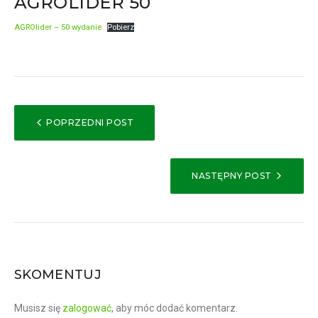
AGROLIDER 50
AGROlider – 50 wydanie
Pobierz
NAWIGACJA
POPRZEDNI POST
WPISU
NASTĘPNY POST
SKOMENTUJ
Musisz się
zalogować
, aby móc dodać komentarz.