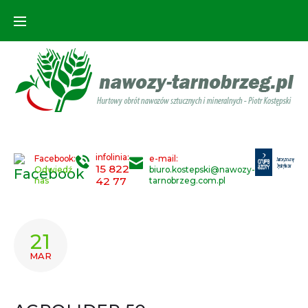
Skip
to
content
infolinia:
Facebook:
e-mail:
15 822
Odwiedź
biuro.kostepski@nawozy-
42 77
nas
tarnobrzeg.com.pl
21
MAR