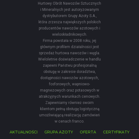
Hurtowy Obrót Nawozów Sztucznych
i Mineralnych jest autoryzowanym
dystrybutorem Grupy Azoty S.A.,
która zrzesza największych polskich
producentów nawozów azotowych i
wieloskładnikowych.
Firma powstała w 2008 roku, jej
głównym profilem działalności jest
sprzedaż hurtowa nawozów i węgla.
Wieloletnie doświadczenie w handlu
zapewni Państwu profesjonalną
obsługę w zakresie doradztwa,
dostępności nawozów azotowych,
fosforowych, wapniowo-
magnezowych oraz potasowych w
atrakcyjnych warunkach cenowych.
Zapewniamy również swoim
klientom pełną obsługę logistyczną
umożliwiającą realizację zamówień
w cenach franco.
AKTUALNOŚCI
GRUPA AZOTY
OFERTA
CERTYFIKATY