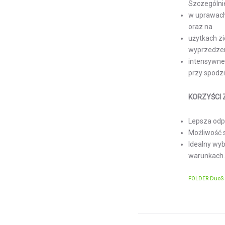
Szczególni
w uprawach:
oraz na
użytkach zi
wyprzedze
intensywne
przy spodz
KORZYŚCI 
Lepsza odpo
Możliwość 
Idealny wyb
warunkach
FOLDER DuoS 