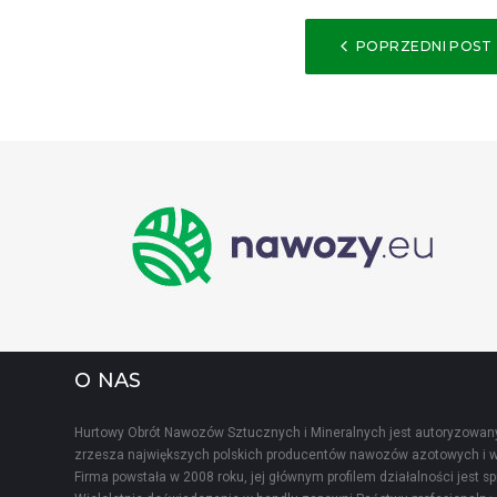
NAWIG
POPRZEDNI POST
WPISU
O NAS
Hurtowy Obrót Nawozów Sztucznych i Mineralnych jest autoryzowany
zrzesza największych polskich producentów nawozów azotowych i w
Firma powstała w 2008 roku, jej głównym profilem działalności jest 