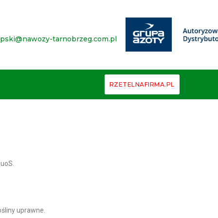
epski@nawozy-tarnobrzeg.com.pl
RZETELNAFIRMA.PL
DuoS.
śliny uprawne.