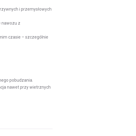
warzywnych i przemysłowych
ie nawozu z
nim czasie – szczególnie
rnego pobudzania.
kacja nawet przy wietrznych