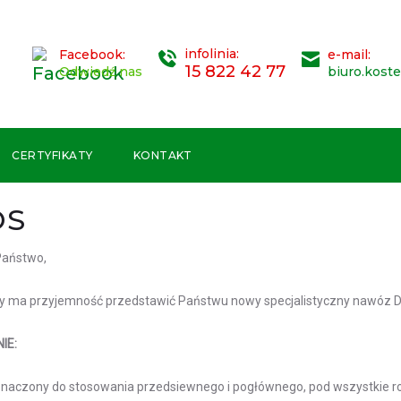
infolinia:
Facebook:
e-mail:
15 822 42 77
Odwiedź nas
biuro.kost
CERTYFIKATY
KONTAKT
OS
Państwo,
y ma przyjemność przedstawić Państwu nowy specjalistyczny nawóz 
IE:
naczony do stosowania przedsiewnego i pogłównego, pod wszystkie ro