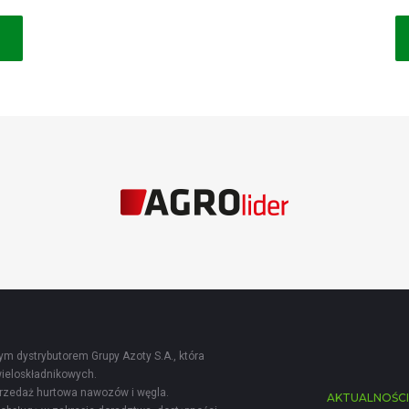
ACJA
m dystrybutorem Grupy Azoty S.A., która
ieloskładnikowych.
sprzedaż hurtowa nawozów i węgla.
AKTUALNOŚC