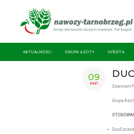
Skip
to
content
AKTUALNOŚCI
GRUPA AZOTY
OFERTA
DU
09
KWI
Szanowni 
Grupa Azot
STOSOWAN
DuoS przez