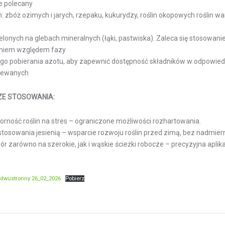
e polecany
 zbóż ozimych i jarych, rzepaku, kukurydzy, roślin okopowych roślin 
elonych na glebach mineralnych (łąki, pastwiska). Zaleca się stosowan
niem względem fazy
go pobierania azotu, aby zapewnić dostępność składników w odpowied
iewanych
ZE STOSOWANIA:
rność roślin na stres – ograniczone możliwości rozhartowania.
stosowania jesienią – wsparcie rozwoju roślin przed zimą, bez nadmie
ór zarówno na szerokie, jak i wąskie ścieżki robocze – precyzyjna apli
.
dwustronny 26_02_2026
Pobierz