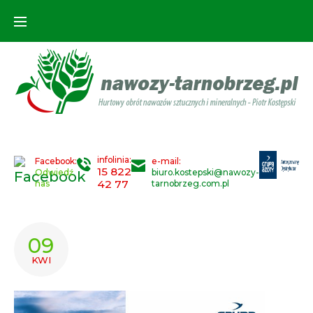
Skip
to
content
infolinia:
Facebook:
e-mail:
15 822
Odwiedź
biuro.kostepski@nawozy-
42 77
nas
tarnobrzeg.com.pl
DZIEŃ:
09
2026-
KWI
04-