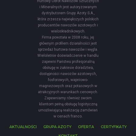
Hurtowy Obrót Nawozów Sztucznych
i Mineralnych jest autoryzowanym
dystrybutorem Grupy Azoty S.A.,
która zrzesza największych polskich
producentów nawozów azotowych i
wieloskładnikowych.
Firma powstała w 2008 roku, jej
głównym profilem działalności jest
sprzedaż hurtowa nawozów i węgla.
Wieloletnie doświadczenie w handlu
zapewni Państwu profesjonalną
obsługę w zakresie doradztwa,
dostępności nawozów azotowych,
fosforowych, wapniowo-
magnezowych oraz potasowych w
atrakcyjnych warunkach cenowych.
Zapewniamy również swoim
klientom pełną obsługę logistyczną
umożliwiającą realizację zamówień
w cenach franco.
AKTUALNOŚCI
GRUPA AZOTY
OFERTA
CERTYFIKATY
KONTAKT