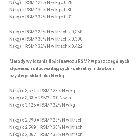
N (kg) = RSM? 28% N w kg x 0,28
N (kg) = RSM? 30% N w kg x 0,30
N (kg) = RSM? 32% N w kg x 0,32
N (kg) = RSM? 28% N w litrach x 0,358
N (kg) = RSM? 30% N w litrach x 0,390
N (kg) = RSM? 32% N w litrach x 0,422
Metody wyliczania ilości nawozu RSM? w poszczególnych
stężeniach odpowiadających konkretnym dawkom
czystego składnika N w kg:
N (kg) x 3,571 = RSM? 28% N w kg
N (kg) x 3,33 = RSM? 30% N w kg
N (kg) x 3,125 = RSM? 32% N w kg
N (kg) x 2,790 = RSM? 28% N w litrach
N (kg) x 2,569 = RSM? 30% N w litrach
N (kg) x 2,367 = RSM? 32% N w litrach