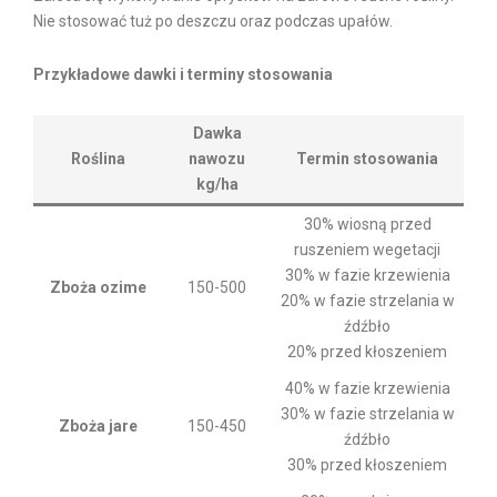
Nie stosować tuż po deszczu oraz podczas upałów.
Przykładowe dawki i terminy stosowania
Dawka
Roślina
nawozu
Termin stosowania
kg/ha
30% wiosną przed
ruszeniem wegetacji
30% w fazie krzewienia
Zboża ozime
150-500
20% w fazie strzelania w
źdźbło
20% przed kłoszeniem
40% w fazie krzewienia
30% w fazie strzelania w
Zboża jare
150-450
źdźbło
30% przed kłoszeniem