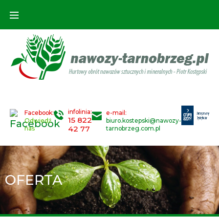
infolinia:
Facebook:
e-mail:
15 822
Odwiedź
biuro.kostepski@nawozy-
42 77
nas
tarnobrzeg.com.pl
OFERTA