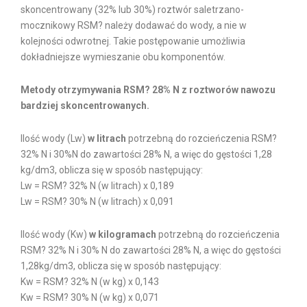
skoncentrowany (32% lub 30%) roztwór saletrzano-
mocznikowy RSM? należy dodawać do wody, a nie w
kolejności odwrotnej. Takie postępowanie umożliwia
dokładniejsze wymieszanie obu komponentów.
Metody otrzymywania RSM? 28% N z roztworów nawozu
bardziej skoncentrowanych.
Ilość wody (Lw)
w litrach
potrzebną do rozcieńczenia RSM?
32% N i 30%N do zawartości 28% N, a więc do gęstości 1,28
kg/dm3, oblicza się w sposób następujący:
Lw = RSM? 32% N (w litrach) x 0,189
Lw = RSM? 30% N (w litrach) x 0,091
Ilość wody (Kw)
w kilogramach
potrzebną do rozcieńczenia
RSM? 32% N i 30% N do zawartości 28% N, a więc do gęstości
1,28kg/dm3, oblicza się w sposób następujący:
Kw = RSM? 32% N (w kg) x 0,143
Kw = RSM? 30% N (w kg) x 0,071