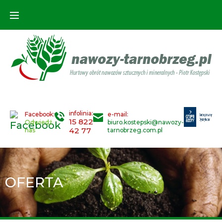
infolinia:
Facebook:
e-mail:
15 822
Odwiedź
biuro.kostepski@nawozy-
42 77
nas
tarnobrzeg.com.pl
OFERTA