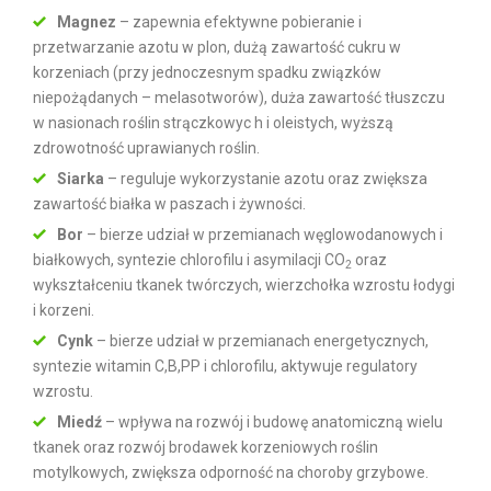
Magnez
– zapewnia efektywne pobieranie i
przetwarzanie azotu w plon, dużą zawartość cukru w
korzeniach (przy jednoczesnym spadku związków
niepożądanych – melasotworów), duża zawartość tłuszczu
w nasionach roślin strączkowyc h i oleistych, wyższą
zdrowotność uprawianych roślin.
Siarka
– reguluje wykorzystanie azotu oraz zwiększa
zawartość białka w paszach i żywności.
Bor
– bierze udział w przemianach węglowodanowych i
białkowych, syntezie chlorofilu i asymilacji CO
oraz
2
wykształceniu tkanek twórczych, wierzchołka wzrostu łodygi
i korzeni.
Cynk
– bierze udział w przemianach energetycznych,
syntezie witamin C,B,PP i chlorofilu, aktywuje regulatory
wzrostu.
Miedź
– wpływa na rozwój i budowę anatomiczną wielu
tkanek oraz rozwój brodawek korzeniowych roślin
motylkowych, zwiększa odporność na choroby grzybowe.