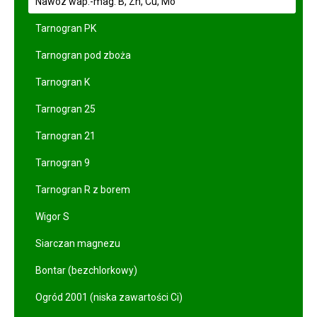
Nawóz wap.-mag. B, Zn, Cu, Mo
Tarnogran PK
Tarnogran pod zboża
Tarnogran K
Tarnogran 25
Tarnogran 21
Tarnogran 9
Tarnogran R z borem
Wigor S
Siarczan magnezu
Bontar (bezchlorkowy)
Ogród 2001 (niska zawartości Ci)