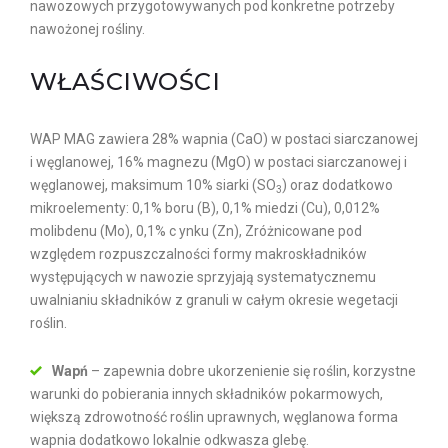
nawozowych przygotowywanych pod konkretne potrzeby
nawożonej rośliny.
WŁAŚCIWOŚCI
WAP MAG zawiera 28% wapnia (CaO) w postaci siarczanowej
i węglanowej, 16% magnezu (MgO) w postaci siarczanowej i
węglanowej, maksimum 10% siarki (SO
) oraz dodatkowo
3
mikroelementy: 0,1% boru (B), 0,1% miedzi (Cu), 0,012%
molibdenu (Mo), 0,1% c ynku (Zn), Zróżnicowane pod
względem rozpuszczalności formy makroskładników
występujących w nawozie sprzyjają systematycznemu
uwalnianiu składników z granuli w całym okresie wegetacji
roślin.
Wapń
– zapewnia dobre ukorzenienie się roślin, korzystne
warunki do pobierania innych składników pokarmowych,
większą zdrowotność roślin uprawnych, węglanowa forma
wapnia dodatkowo lokalnie odkwasza glebę.