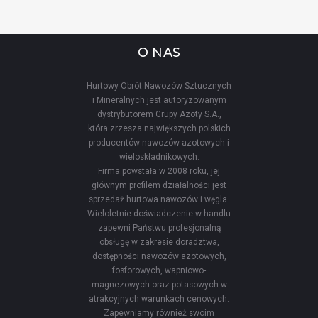
O NAS
Hurtowy Obrót Nawozów Sztucznych
i Mineralnych jest autoryzowanym
dystrybutorem Grupy Azoty S.A.,
która zrzesza największych polskich
producentów nawozów azotowych i
wieloskładnikowych.
Firma powstała w 2008 roku, jej
głównym profilem działalności jest
sprzedaż hurtowa nawozów i węgla.
Wieloletnie doświadczenie w handlu
zapewni Państwu profesjonalną
obsługę w zakresie doradztwa,
dostępności nawozów azotowych,
fosforowych, wapniowo-
magnezowych oraz potasowych w
atrakcyjnych warunkach cenowych.
Zapewniamy również swoim