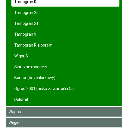
Tarnogran K
Tarnogran 25
Tarnogran 21
Tarnogran 9
Tarnogran R z borem
Wigor S
Siarczan magnezu
Bontar (bezchlorkowy)
Ogród 2001 (niska zawartości Ci)
Dolomit
Wapna
Węgiel