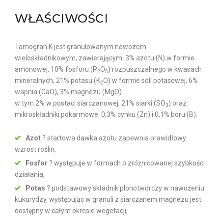
WŁAŚCIWOŚCI
Tarnogran K jest granulowanym nawozem
wieloskładnikowym, zawierającym: 3% azotu (N) w formie
amonowej, 10% fosforu (P
O
) rozpuszczalnego w kwasach
2
5
mineralnych, 21% potasu (K
O) w formie soli potasowej, 6%
2
wapnia (CaO), 3% magnezu (MgO)
w tym 2% w postaci siarczanowej, 21% siarki (SO
) oraz
3
mikroskładniki pokarmowe: 0,3% cynku (Zn) i 0,1% boru (B).
Azot
? startowa dawka azotu zapewnia prawidłowy
wzrost roślin,
Fosfor
? występuje w formach o zróżnicowanej szybkości
działania,
Potas
? podstawowy składnik plonotwórczy w nawożeniu
kukurydzy, występując w granuli z siarczanem magnezu jest
dostępny w całym okresie wegetacji,