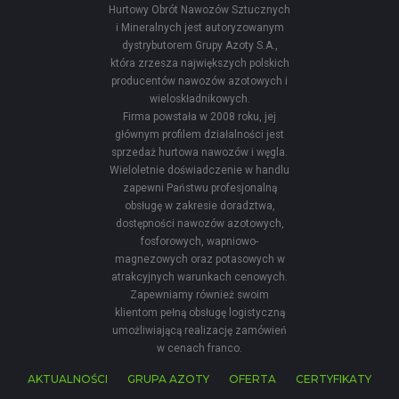
Hurtowy Obrót Nawozów Sztucznych
i Mineralnych jest autoryzowanym
dystrybutorem Grupy Azoty S.A.,
która zrzesza największych polskich
producentów nawozów azotowych i
wieloskładnikowych.
Firma powstała w 2008 roku, jej
głównym profilem działalności jest
sprzedaż hurtowa nawozów i węgla.
Wieloletnie doświadczenie w handlu
zapewni Państwu profesjonalną
obsługę w zakresie doradztwa,
dostępności nawozów azotowych,
fosforowych, wapniowo-
magnezowych oraz potasowych w
atrakcyjnych warunkach cenowych.
Zapewniamy również swoim
klientom pełną obsługę logistyczną
umożliwiającą realizację zamówień
w cenach franco.
AKTUALNOŚCI
GRUPA AZOTY
OFERTA
CERTYFIKATY