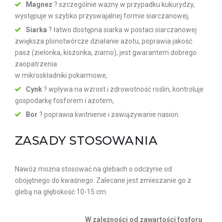
Magnez
? szczególnie ważny w przypadku kukurydzy,
występuje w szybko przyswajalnej formie siarczanowej,
Siarka
? łatwo dostępna siarka w postaci siarczanowej
zwiększa plonotwórcze działanie azotu, poprawia jakość
pasz (zielonka, kiszonka, ziarno), jest gwarantem dobrego
zaopatrzenia
w mikroskładniki pokarmowe,
Cynk
? wpływa na wzrost i zdrowotność roślin, kontroluje
gospodarkę fosforem i azotem,
Bor
? poprawia kwitnienie i zawiązywanie nasion.
ZASADY STOSOWANIA
Nawóz można stosować na glebach o odczynie od
obojętnego do kwaśnego. Zalecane jest zmieszanie go z
glebą na głębokość 10-15 cm.
W zależności od zawartości fosforu