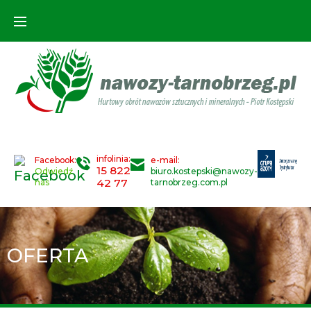
infolinia:
Facebook:
e-mail:
15 822
Odwiedź
biuro.kostepski@nawozy-
42 77
nas
tarnobrzeg.com.pl
OFERTA