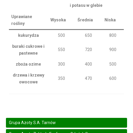
i potasu w glebie
Uprawiane
Wysoka
Średnia
Niska
rośliny
kukurydza
500
650
800
buraki cukrowe i
550
720
900
pastewne
zboża ozime
300
400
500
drzewa i krzewy
350
470
600
owocowe
Grupa Azoty S.A. Tarnów