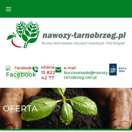
infolinia:
Facebook:
e-mail:
15 822
Odwiedź
biuro.kostepski@nawozy-
42 77
nas
tarnobrzeg.com.pl
OFERTA