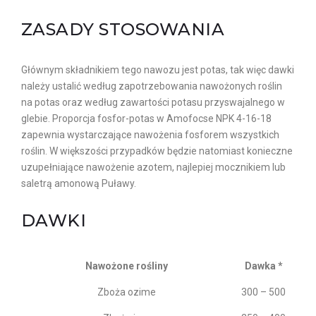
ZASADY STOSOWANIA
Głównym składnikiem tego nawozu jest potas, tak więc dawki
należy ustalić według zapotrzebowania nawożonych roślin
na potas oraz według zawartości potasu przyswajalnego w
glebie. Proporcja fosfor-potas w Amofocse NPK 4-16-18
zapewnia wystarczające nawożenia fosforem wszystkich
roślin. W większości przypadków będzie natomiast konieczne
uzupełniające nawożenie azotem, najlepiej mocznikiem lub
saletrą amonową Puławy.
DAWKI
Nawożone rośliny
Dawka *
Zboża ozime
300 – 500