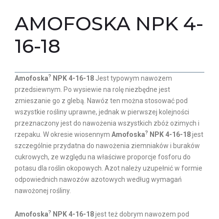
AMOFOSKA NPK 4-
16-18
?
Amofoska
NPK 4-16-18
Jest typowym nawozem
przedsiewnym. Po wysiewie na rolę niezbędne jest
zmieszanie go z glebą. Nawóz ten można stosować pod
wszystkie rośliny uprawne, jednak w pierwszej kolejności
przeznaczony jest do nawożenia wszystkich zbóż ozimych i
?
rzepaku. W okresie wiosennym
Amofoska
NPK 4-16-18
jest
szczególnie przydatna do nawożenia ziemniaków i buraków
cukrowych, ze względu na właściwe proporcje fosforu do
potasu dla roślin okopowych. Azot należy uzupełnić w formie
odpowiednich nawozów azotowych według wymagań
nawożonej rośliny.
?
Amofoska
NPK 4-16-18
jest też dobrym nawozem pod