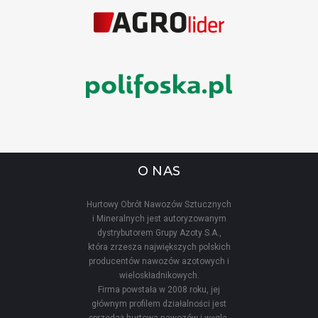
O NAS
Hurtowy Obrót Nawozów Sztucznych
i Mineralnych jest autoryzowanym
dystrybutorem Grupy Azoty S.A.,
która zrzesza największych polskich
producentów nawozów azotowych i
wieloskładnikowych.
Firma powstała w 2008 roku, jej
głównym profilem działalności jest