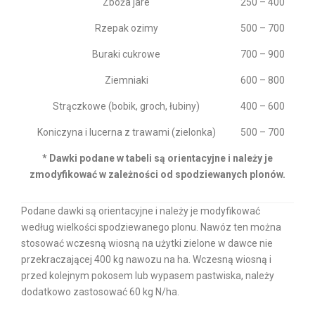
Zboża jare
250 – 400
Rzepak ozimy
500 – 700
Buraki cukrowe
700 – 900
Ziemniaki
600 – 800
Strączkowe (bobik, groch, łubiny)
400 – 600
Koniczyna i lucerna z trawami (zielonka)
500 – 700
* Dawki podane w tabeli są orientacyjne i należy je
zmodyfikować w zależności od spodziewanych plonów.
Podane dawki są orientacyjne i należy je modyfikować
według wielkości spodziewanego plonu. Nawóz ten można
stosować wczesną wiosną na użytki zielone w dawce nie
przekraczającej 400 kg nawozu na ha. Wczesną wiosną i
przed kolejnym pokosem lub wypasem pastwiska, należy
dodatkowo zastosować 60 kg N/ha.