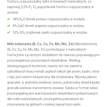
fosforu rozpuszczalny tylko w kwasach mineralnych, co
najmniej 2,5% P
O
pięciotlenek fosforu rozpuszczalny w
2
5
wodzie
18% K
O tlenek potasu rozpuszczalny w wodzie,
2
4% CaO tlenek wapnia rozpuszczalny w wodzie,
10% SO
trójtlenek siarki rozpuszczalny w wodzie.
3
Mikroelementy (B, Co, Cu, Fe, Mn, Mo, Zn)
Mikroelementy
(B, Co, Cu, Fe, Mn, Mo, Zn) pochodzące z naturalnych
fosforytów są cennym dodatkiem do nawozu poprawiającym
przyswajalność pozostałych składników. Według
obowiązujących kryteriów, nawóz ten nie zawiera
szkodliwych ilości metali ciężkich takich jak arsen, kadm, ołów
i rtęć, jest zatem bezpieczny dla środowiska. Wysoka jakość
granulek, tj. jednolita wielkość ziaren, jednorodny skład każdej
granulki ułatwia równomierny wysiew. Siarka w formie łatwo
przyswajalnej jest wartościowym składnikiem pokarmowym
dla roślin siarkolubnych, szczególnie polecanym do
stosowania na glebach o niskiej zawartości siarki.