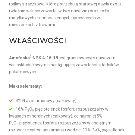
rośliny strączkowe, które potrzebują startowej dawki azotu
(właśnie w ilości zawartej w tym nawozie) oraz roślin
motylkowych drobnonasiennych uprawianych w
mieszankach z trawami.
WŁAŚCIWOŚCI
?
Amofoska
NPK 4-16-18
jest granulowanym nawozem
wieloskładnikowym o następującej zawartości składników
pokarmowych:
Makroelementy:
4% N azot amonowy (całkowity),
16% P
O
pięciotelenek fosforu rozpuszczalny w
2
5
kwasach mineralnych (całkowity); co najmniej 5%
P
O
pięciotlenek fosforu rozpuszczalny w obojętnym
2
5
roztworze cytrynianu amonu i wodzie, 11% P
O
pięciotlenek
2
5