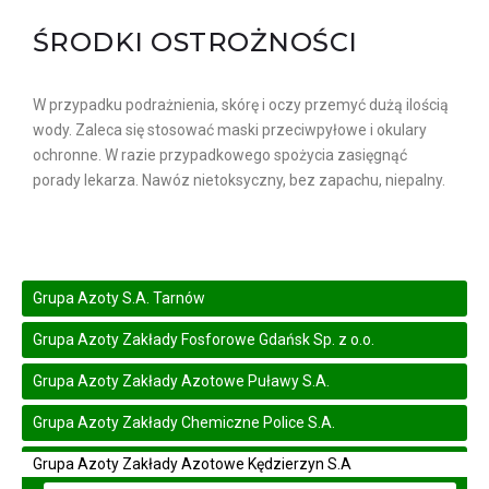
ŚRODKI OSTROŻNOŚCI
W przypadku podrażnienia, skórę i oczy przemyć dużą ilością
wody. Zaleca się stosować maski przeciwpyłowe i okulary
ochronne. W razie przypadkowego spożycia zasięgnąć
porady lekarza. Nawóz nietoksyczny, bez zapachu, niepalny.
Grupa Azoty S.A. Tarnów
Grupa Azoty Zakłady Fosforowe Gdańsk Sp. z o.o.
Grupa Azoty Zakłady Azotowe Puławy S.A.
Grupa Azoty Zakłady Chemiczne Police S.A.
Grupa Azoty Zakłady Azotowe Kędzierzyn S.A