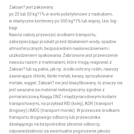
Zaksan? jest pakowany:
po 25 lub 50 kg?1% w worki polietylenowe z nadrukiem,
w elastyczne kontenery po 500 kg?1% lub więcej, tzw. big-
bagi.
Nawóz należy przewozić środkami transportu,
zabezpieczając produkt przed działaniem wody, opadów
atmosferycznych, bezpośrednim nasłonecznieniem i
uszkodzeniem opakowania. Zabronione jest przewożenie
nawozu razem z materiałami, które mogą reagować z
Zaksan? lub są palne, jak np. środki ochrony roślin, nawozy
zawierające chlorki, tlenki metali, kwasy, sproszkowane
metale, węgiel. Zaksan? nie jest klasyfikowany, to znaczy nie
jest uważana za materiał niebezpieczny zgodnie z
pomarańczową Księgą ONZ i międzynarodowymi kodami
transportowymi, na przykład RID (kolej), ADR (transport
drogowy) i IMDG (transport morski). W przewozie środkami
transportu drogowego odbiorcy lub przewoźnika
działającego na bezpośrednie zlecenie odbiorcy,
odpowiedzialność za ewentualne pogorszenie jakości