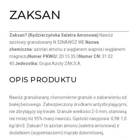
ZAKSAN
Zaksan? (Kędzierzyńska Saletra Amonowa)
Nawóz
azotowy granulowany N 32NAWÓZ WE
Nazwa
chemiczna:
azotan amonu z węglanem wapnia i węglanem
magnezu
Numer PKWiU:
20 15 35 0
Numer CN:
31 02
40
Jednostka:
Grupa Azoty ZAK S.A.
OPIS PRODUKTU
Nawóz granulowany, równomierne granule o zabarwieniu od
białej beżowego. Zabezpieczony środkami antyzbrylającymi,
nie zbrylający się trwale. Granule wielkości 2-5 mm, stanowią
nie mniej niż 95% masy nawozu. Gęstość nasypowa: 0,98-1,0
kg/dm3. Zaksan? to azotan amonu (saletra amonowa) z
dodatkiem (wypełniaczem) mączki dolomitowej,