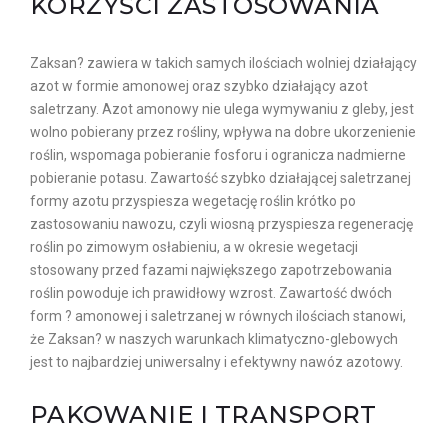
KORZYŚCI ZASTOSOWANIA
Zaksan? zawiera w takich samych ilościach wolniej działający
azot w formie amonowej oraz szybko działający azot
saletrzany. Azot amonowy nie ulega wymywaniu z gleby, jest
wolno pobierany przez rośliny, wpływa na dobre ukorzenienie
roślin, wspomaga pobieranie fosforu i ogranicza nadmierne
pobieranie potasu. Zawartość szybko działającej saletrzanej
formy azotu przyspiesza wegetację roślin krótko po
zastosowaniu nawozu, czyli wiosną przyspiesza regenerację
roślin po zimowym osłabieniu, a w okresie wegetacji
stosowany przed fazami największego zapotrzebowania
roślin powoduje ich prawidłowy wzrost. Zawartość dwóch
form ? amonowej i saletrzanej w równych ilościach stanowi,
że Zaksan? w naszych warunkach klimatyczno-glebowych
jest to najbardziej uniwersalny i efektywny nawóz azotowy.
PAKOWANIE I TRANSPORT