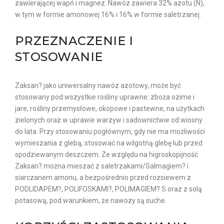
zawierającej wapń i magnez. Nawóz zawiera 32% azotu (N),
w tym w formie amonowej 16% i 16% w formie saletrzanej.
PRZEZNACZENIE I
STOSOWANIE
Zaksan? jako uniwersalny nawóz azotowy, może być
stosowany pod wszystkie rośliny uprawne: zboża ozime i
jare, rośliny przemysłowe, okopowe i pastewne, na użytkach
zielonych oraz w uprawie warzyw i sadownictwie od wiosny
do lata. Przy stosowaniu pogłównym, gdy nie ma możliwości
wymieszania z glebą, stosować na wilgotną glebę lub przed
spodziewanym deszczem. Ze względu na higroskopijność
Zaksan? można mieszać z saletrzakami/Salmagiem? i
siarczanem amonu, a bezpośrednio przed rozsiewem z
PODLIDAPEM?, POLIFOSKAMI?, POLIMAGIEM? S oraz z solą
potasową, pod warunkiem, że nawozy są suche.