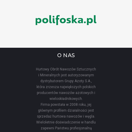
O NAS
Hurtowy Obrót Nawozów Sztucznych
i Mineralnych jest autoryzowanym
dystrybutorem Grupy Azoty S.A.,
która zrzesza największych polskich
producentów nawozów azotowych i
wieloskładnikowych.
Firma powstała w 2008 roku, jej
głównym profilem działalności jest
sprzedaż hurtowa nawozów i węgla.
Wieloletnie doświadczenie w handlu
zapewni Państwu profesjonalną