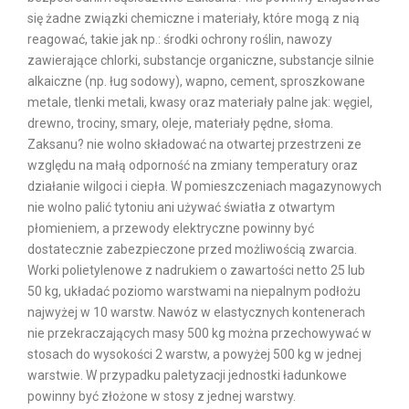
się żadne związki chemiczne i materiały, które mogą z nią
reagować, takie jak np.: środki ochrony roślin, nawozy
zawierające chlorki, substancje organiczne, substancje silnie
alkaiczne (np. ług sodowy), wapno, cement, sproszkowane
metale, tlenki metali, kwasy oraz materiały palne jak: węgiel,
drewno, trociny, smary, oleje, materiały pędne, słoma.
Zaksanu? nie wolno składować na otwartej przestrzeni ze
względu na małą odporność na zmiany temperatury oraz
działanie wilgoci i ciepła. W pomieszczeniach magazynowych
nie wolno palić tytoniu ani używać światła z otwartym
płomieniem, a przewody elektryczne powinny być
dostatecznie zabezpieczone przed możliwością zwarcia.
Worki polietylenowe z nadrukiem o zawartości netto 25 lub
50 kg, układać poziomo warstwami na niepalnym podłożu
najwyżej w 10 warstw. Nawóz w elastycznych kontenerach
nie przekraczających masy 500 kg można przechowywać w
stosach do wysokości 2 warstw, a powyżej 500 kg w jednej
warstwie. W przypadku paletyzacji jednostki ładunkowe
powinny być złożone w stosy z jednej warstwy.