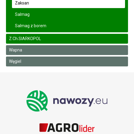
Zaksan
Salmag
Salmag z borem
Z.Ch.SIARKOPOL
Wapna
Węgiel