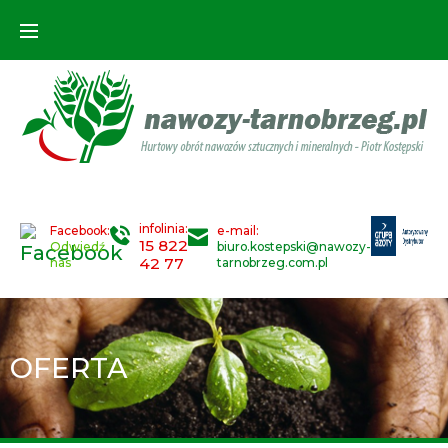
infolinia:
Facebook:
e-mail:
15 822
Odwiedź
biuro.kostepski@nawozy-
42 77
nas
tarnobrzeg.com.pl
OFERTA