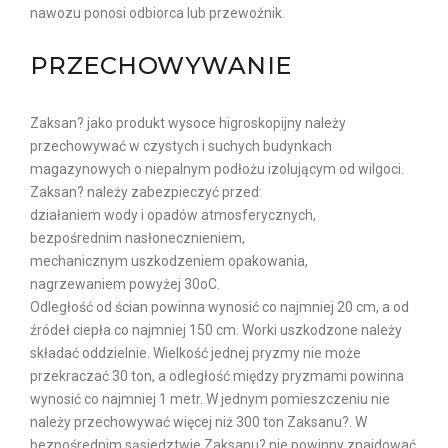
nawozu ponosi odbiorca lub przewoźnik.
PRZECHOWYWANIE
Zaksan? jako produkt wysoce higroskopijny należy
przechowywać w czystych i suchych budynkach
magazynowych o niepalnym podłożu izolującym od wilgoci.
Zaksan? należy zabezpieczyć przed:
działaniem wody i opadów atmosferycznych,
bezpośrednim nasłonecznieniem,
mechanicznym uszkodzeniem opakowania,
nagrzewaniem powyżej 30oC.
Odległość od ścian powinna wynosić co najmniej 20 cm, a od
źródeł ciepła co najmniej 150 cm. Worki uszkodzone należy
składać oddzielnie. Wielkość jednej pryzmy nie może
przekraczać 30 ton, a odległość między pryzmami powinna
wynosić co najmniej 1 metr. W jednym pomieszczeniu nie
należy przechowywać więcej niż 300 ton Zaksanu?. W
bezpośrednim sąsiedztwie Zaksanu? nie powinny znajdować